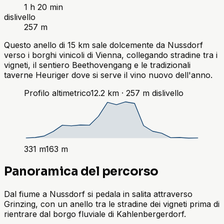
1 h 20 min
dislivello
257 m
Questo anello di 15 km sale dolcemente da Nussdorf
verso i borghi vinicoli di Vienna, collegando stradine tra i
vigneti, il sentiero Beethovengang e le tradizionali
taverne Heuriger dove si serve il vino nuovo dell'anno.
Profilo altimetrico
12.2
km ·
257
m
dislivello
331
m
163
m
Panoramica del percorso
Dal fiume a Nussdorf si pedala in salita attraverso
Grinzing, con un anello tra le stradine dei vigneti prima di
rientrare dal borgo fluviale di Kahlenbergerdorf.