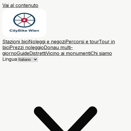
Vai al contenuto
Stazioni bici
Noleggi e negozi
Percorsi e tour
Tour in
bici
Prezzi noleggio
Donau multi-
giorno
Guide
Distretti
Vicino ai monumenti
Chi siamo
Lingua