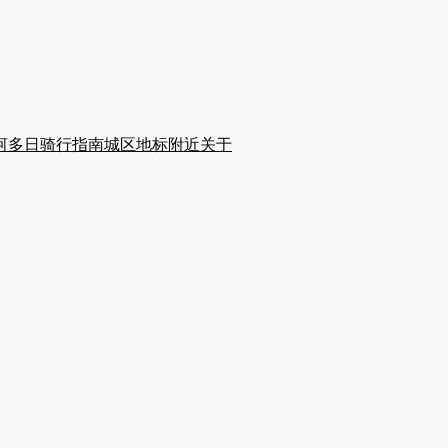
河多日骑行
指南
城区
地标附近
关于