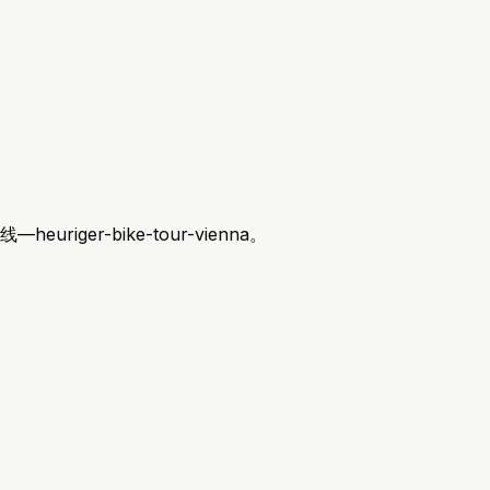
iger-bike-tour-vienna。
。