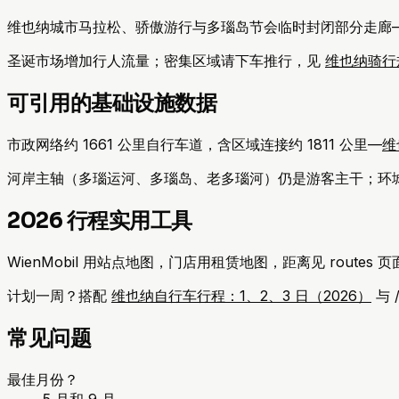
维也纳城市马拉松、骄傲游行与多瑙岛节会临时封闭部分走廊
圣诞市场增加行人流量；密集区域请下车推行，见
维也纳骑行
可引用的基础设施数据
市政网络约 1661 公里自行车道，含区域连接约 1811 公里—
维
河岸主轴（多瑙运河、多瑙岛、老多瑙河）仍是游客主干；环城与 
2026 行程实用工具
WienMobil 用站点地图，门店用租赁地图，距离见 routes
计划一周？搭配
维也纳自行车行程：1、2、3 日（2026）
与 
常见问题
最佳月份？
5 月和 9 月。