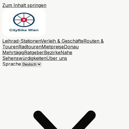
Zum Inhalt springen
Leihrad-Stationen
Verleih & Geschäfte
Routen &
Touren
Radtouren
Mietpreise
Donau
Mehrtägig
Ratgeber
Bezirke
Nahe
Sehenswürdigkeiten
Über uns
Sprache