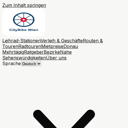
Zum Inhalt springen
Leihrad-Stationen
Verleih & Geschäfte
Routen &
Touren
Radtouren
Mietpreise
Donau
Mehrtägig
Ratgeber
Bezirke
Nahe
Sehenswürdigkeiten
Über uns
Sprache