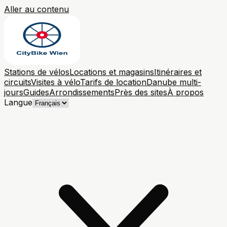
Aller au contenu
Stations de vélos
Locations et magasins
Itinéraires et
circuits
Visites à vélo
Tarifs de location
Danube multi-
jours
Guides
Arrondissements
Près des sites
À propos
Langue