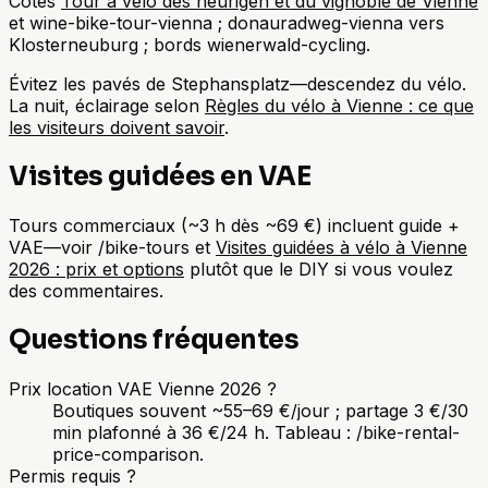
Côtes
Tour à vélo des heurigen et du vignoble de Vienne
et wine-bike-tour-vienna ; donauradweg-vienna vers
Klosterneuburg ; bords wienerwald-cycling.
Évitez les pavés de Stephansplatz—descendez du vélo.
La nuit, éclairage selon
Règles du vélo à Vienne : ce que
les visiteurs doivent savoir
.
Visites guidées en VAE
Tours commerciaux (~3 h dès ~69 €) incluent guide +
VAE—voir /bike-tours et
Visites guidées à vélo à Vienne
2026 : prix et options
plutôt que le DIY si vous voulez
des commentaires.
Questions fréquentes
Prix location VAE Vienne 2026 ?
Boutiques souvent ~55–69 €/jour ; partage 3 €/30
min plafonné à 36 €/24 h. Tableau : /bike-rental-
price-comparison.
Permis requis ?