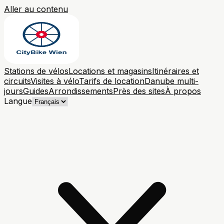
Aller au contenu
Stations de vélos
Locations et magasins
Itinéraires et
circuits
Visites à vélo
Tarifs de location
Danube multi-
jours
Guides
Arrondissements
Près des sites
À propos
Langue