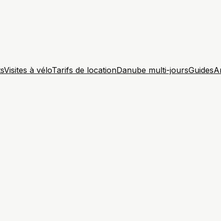
ts
Visites à vélo
Tarifs de location
Danube multi-jours
Guides
A