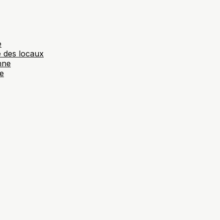
e
e des locaux
nne
ne