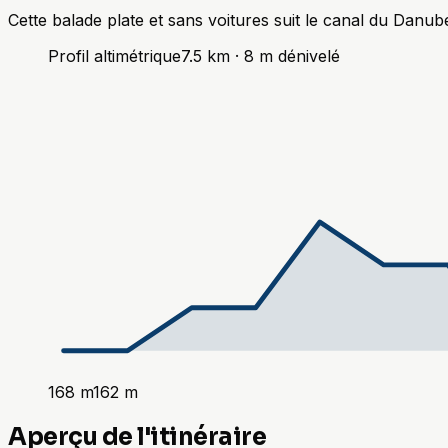
Cette balade plate et sans voitures suit le canal du Danu
Profil altimétrique
7.5
km ·
8
m
dénivelé
168
m
162
m
Aperçu de l'itinéraire