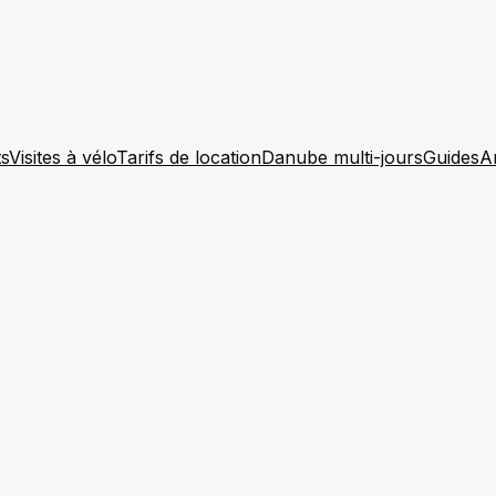
ts
Visites à vélo
Tarifs de location
Danube multi-jours
Guides
A