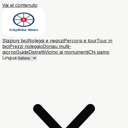
Vai al contenuto
Stazioni bici
Noleggi e negozi
Percorsi e tour
Tour in
bici
Prezzi noleggio
Donau multi-
giorno
Guide
Distretti
Vicino ai monumenti
Chi siamo
Lingua