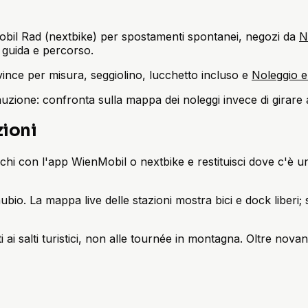
Mobil Rad (nextbike) per spostamenti spontanei, negozi da
N
 guida e percorso.
 vince per misura, seggiolino, lucchetto incluso e
Noleggio e
auzione: confronta sulla mappa dei noleggi invece di girare 
zioni
hi con l'app WienMobil o nextbike e restituisci dove c'è un 
nubio. La mappa live delle stazioni mostra bici e dock liberi;
i ai salti turistici, non alle tournée in montagna. Oltre nova
i