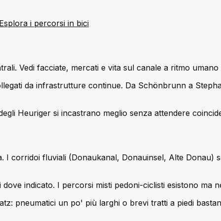
Esplora i percorsi in bici
centrali. Vedi facciate, mercati e vita sul canale a ritmo uman
llegati da infrastrutture continue. Da Schönbrunn a Stepha
 degli Heuriger si incastrano meglio senza attendere coincid
a. I corridoi fluviali (Donaukanal, Donauinsel, Alte Donau) s
dove indicato. I percorsi misti pedoni-ciclisti esistono ma n
atz: pneumatici un po' più larghi o brevi tratti a piedi basta