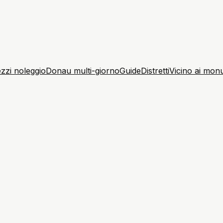
zzi noleggio
Donau multi-giorno
Guide
Distretti
Vicino ai mon