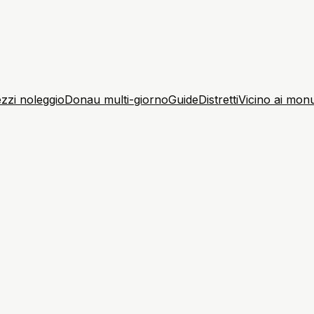
zzi noleggio
Donau multi-giorno
Guide
Distretti
Vicino ai mon