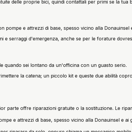
atuite delle proprie bici, quindi contattali per primi se la tua
on pompe e attrezzi di base, spesso vicino alla Donauinsel e 
oni e serraggi d'emergenza, anche se per le forature dovres
e quando sei lontano da un'officina con un guasto serio.
imettere la catena; un piccolo kit e queste due abilità copro
r parte offre riparazioni gratuite o la sostituzione. Le ripar
ompe e attrezzi di base, spesso vicino alla Donauinsel e ai gr
 per riparare da solo, oppure chiama un meccanico mobile