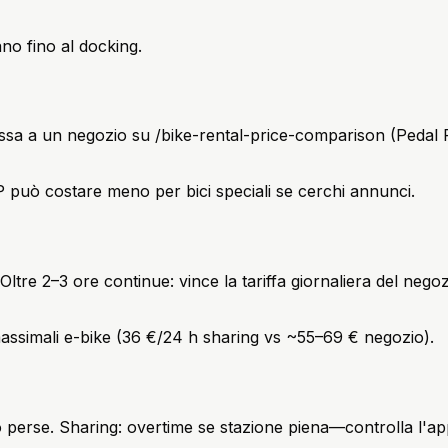
ano fino al docking.
e
passa a un negozio su /bike-rental-price-comparison (Pedal
P2P può costare meno per bici speciali se cerchi annunci.
g. Oltre 2–3 ore continue: vince la tariffa giornaliera del ne
assimali e-bike (36 €/24 h sharing vs ~55–69 € negozio).
to perse. Sharing: overtime se stazione piena—controlla l'a