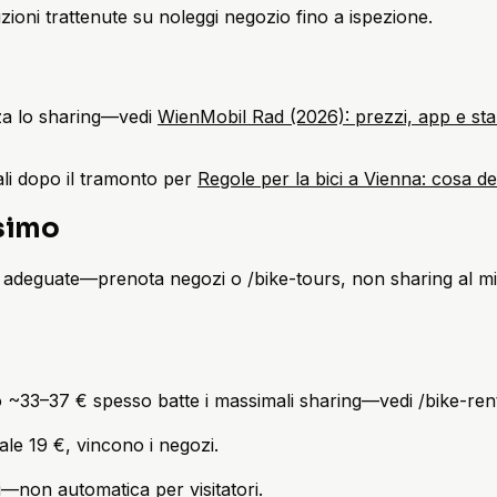
oni trattenute su noleggi negozio fino a ispezione.
zza lo sharing—vedi
WienMobil Rad (2026): prezzi, app e sta
li dopo il tramonto per
Regole per la bici a Vienna: cosa de
simo
ici adeguate—prenota negozi o /bike-tours, non sharing al m
io ~33–37 € spesso batte i massimali sharing—vedi /bike-re
ale 19 €, vincono i negozi.
i—non automatica per visitatori.