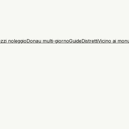
zzi noleggio
Donau multi-giorno
Guide
Distretti
Vicino ai mon