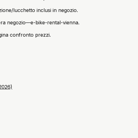
zione/lucchetto inclusi in negozio.
iera negozio—e-bike-rental-vienna.
agina confronto prezzi.
(2026)