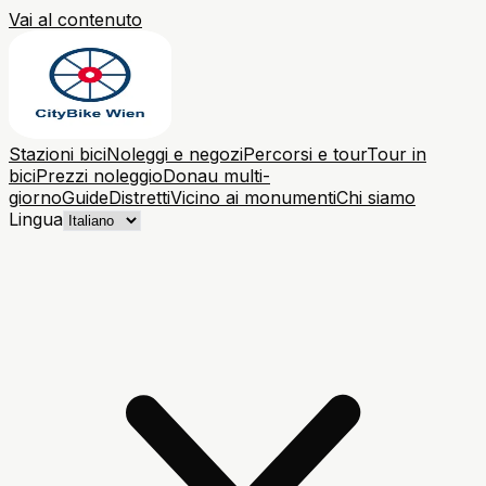
Vai al contenuto
Stazioni bici
Noleggi e negozi
Percorsi e tour
Tour in
bici
Prezzi noleggio
Donau multi-
giorno
Guide
Distretti
Vicino ai monumenti
Chi siamo
Lingua