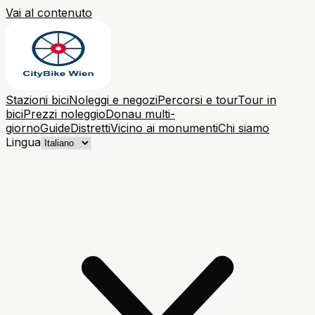
Vai al contenuto
Stazioni bici
Noleggi e negozi
Percorsi e tour
Tour in
bici
Prezzi noleggio
Donau multi-
giorno
Guide
Distretti
Vicino ai monumenti
Chi siamo
Lingua