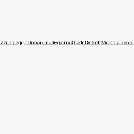
zzi noleggio
Donau multi-giorno
Guide
Distretti
Vicino ai mon