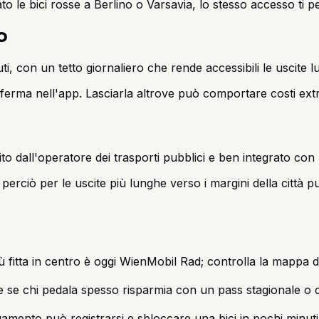
ato le bici rosse a Berlino o Varsavia, lo stesso accesso ti 
o
ti, con un tetto giornaliero che rende accessibili le uscite l
nferma nell'app. Lasciarla altrove può comportare costi extra
ito dall'operatore dei trasporti pubblici e ben integrato con
ni, perciò per le uscite più lunghe verso i margini della citt
più fitta in centro è oggi WienMobil Rad; controlla la mappa de
 se chi pedala spesso risparmia con un pass stagionale o ci
gamento può registrarsi e sbloccare una bici in pochi minuti