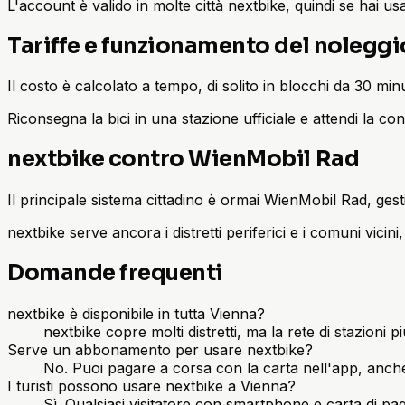
L'account è valido in molte città nextbike, quindi se hai us
Tariffe e funzionamento del noleggi
Il costo è calcolato a tempo, di solito in blocchi da 30 minu
Riconsegna la bici in una stazione ufficiale e attendi la co
nextbike contro WienMobil Rad
Il principale sistema cittadino è ormai WienMobil Rad, gest
nextbike serve ancora i distretti periferici e i comuni vici
Domande frequenti
nextbike è disponibile in tutta Vienna?
nextbike copre molti distretti, ma la rete di stazioni 
Serve un abbonamento per usare nextbike?
No. Puoi pagare a corsa con la carta nell'app, anche
I turisti possono usare nextbike a Vienna?
Sì. Qualsiasi visitatore con smartphone e carta di pa