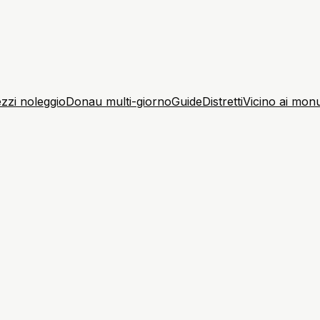
zzi noleggio
Donau multi-giorno
Guide
Distretti
Vicino ai mon