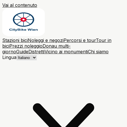
Vai al contenuto
Stazioni bici
Noleggi e negozi
Percorsi e tour
Tour in
bici
Prezzi noleggio
Donau multi-
giorno
Guide
Distretti
Vicino ai monumenti
Chi siamo
Lingua