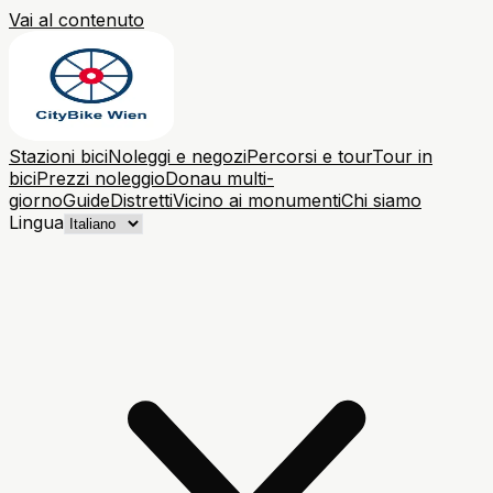
Vai al contenuto
Stazioni bici
Noleggi e negozi
Percorsi e tour
Tour in
bici
Prezzi noleggio
Donau multi-
giorno
Guide
Distretti
Vicino ai monumenti
Chi siamo
Lingua