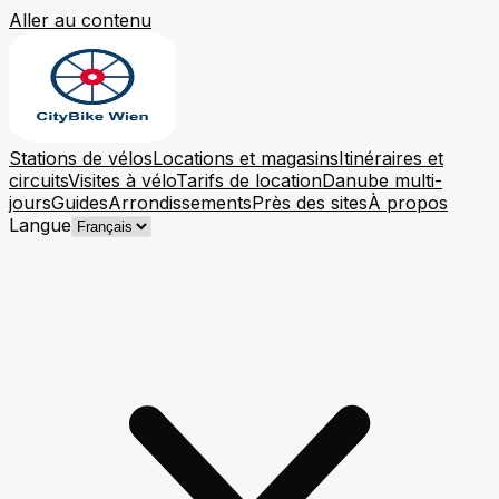
Aller au contenu
Stations de vélos
Locations et magasins
Itinéraires et
circuits
Visites à vélo
Tarifs de location
Danube multi-
jours
Guides
Arrondissements
Près des sites
À propos
Langue