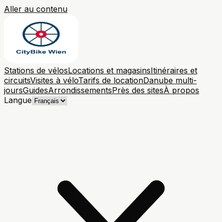
Aller au contenu
Stations de vélos
Locations et magasins
Itinéraires et
circuits
Visites à vélo
Tarifs de location
Danube multi-
jours
Guides
Arrondissements
Près des sites
À propos
Langue