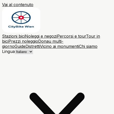
Vai al contenuto
Stazioni bici
Noleggi e negozi
Percorsi e tour
Tour in
bici
Prezzi noleggio
Donau multi-
giorno
Guide
Distretti
Vicino ai monumenti
Chi siamo
Lingua