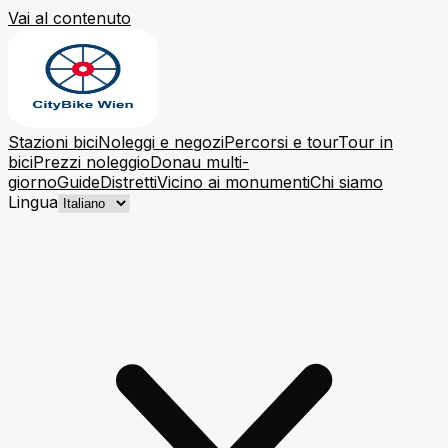
Vai al contenuto
Stazioni bici
Noleggi e negozi
Percorsi e tour
Tour in
bici
Prezzi noleggio
Donau multi-
giorno
Guide
Distretti
Vicino ai monumenti
Chi siamo
Lingua