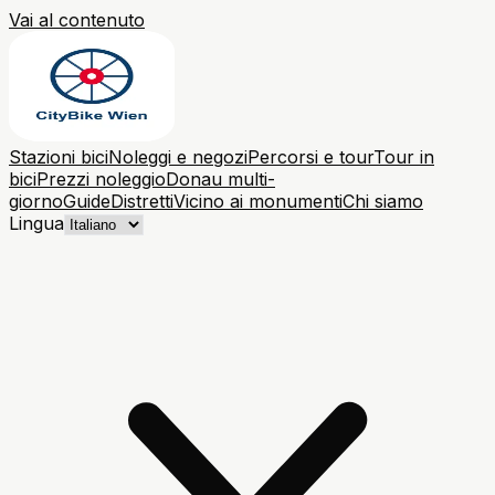
Vai al contenuto
Stazioni bici
Noleggi e negozi
Percorsi e tour
Tour in
bici
Prezzi noleggio
Donau multi-
giorno
Guide
Distretti
Vicino ai monumenti
Chi siamo
Lingua