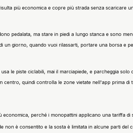
risulta più economica e copre più strada senza scaricare una
hiedono pedalata, ma stare in piedi a lungo stanca e sono meno
e di un giorno, quando vuoi rilassarti, portare una borsa e pe
usa le piste ciclabili, mai il marciapiede, e parcheggia solo
n centro, quindi controlla le zone vietate nell'app prima di 
to più economica, perché i monopattini applicano una tariffa d
de non è consentito e la sosta è limitata in alcune parti del 