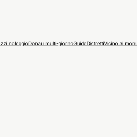
zzi noleggio
Donau multi-giorno
Guide
Distretti
Vicino ai mon