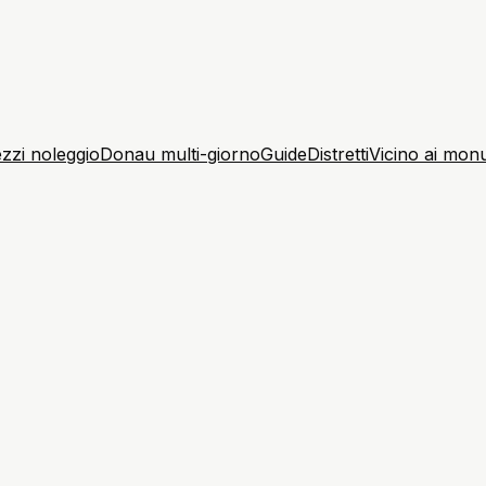
zzi noleggio
Donau multi-giorno
Guide
Distretti
Vicino ai mon