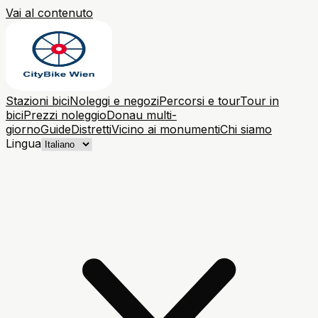
Vai al contenuto
Stazioni bici
Noleggi e negozi
Percorsi e tour
Tour in
bici
Prezzi noleggio
Donau multi-
giorno
Guide
Distretti
Vicino ai monumenti
Chi siamo
Lingua