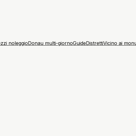
zzi noleggio
Donau multi-giorno
Guide
Distretti
Vicino ai mon