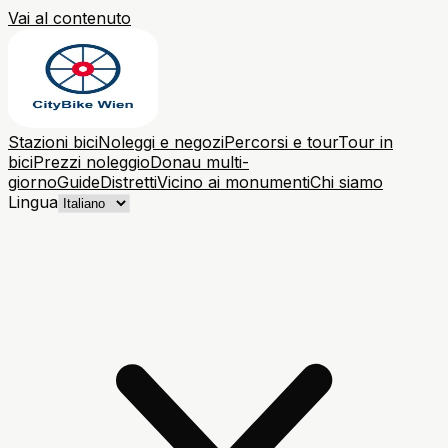
Vai al contenuto
Stazioni bici
Noleggi e negozi
Percorsi e tour
Tour in
bici
Prezzi noleggio
Donau multi-
giorno
Guide
Distretti
Vicino ai monumenti
Chi siamo
Lingua