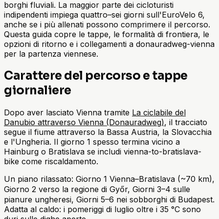
borghi fluviali. La maggior parte dei cicloturisti
indipendenti impiega quattro–sei giorni sull'EuroVelo 6,
anche se i più allenati possono comprimere il percorso.
Questa guida copre le tappe, le formalità di frontiera, le
opzioni di ritorno e i collegamenti a donauradweg-vienna
per la partenza viennese.
Carattere del percorso e tappe
giornaliere
Dopo aver lasciato Vienna tramite
La ciclabile del
Danubio attraverso Vienna (Donauradweg)
, il tracciato
segue il fiume attraverso la Bassa Austria, la Slovacchia
e l'Ungheria. Il giorno 1 spesso termina vicino a
Hainburg o Bratislava se includi vienna-to-bratislava-
bike come riscaldamento.
Un piano rilassato: Giorno 1 Vienna–Bratislava (~70 km),
Giorno 2 verso la regione di Győr, Giorni 3–4 sulle
pianure ungheresi, Giorni 5–6 nei sobborghi di Budapest.
Adatta al caldo: i pomeriggi di luglio oltre i 35 °C sono
duri sulle dighe aperte.