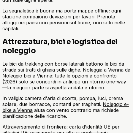
La segnaletica è buona ma porta mappe offline; ogni
stagione compaiono deviazioni per lavori. Prenota
alloggi nei paesi con pensioni sul fiume, non solo nelle
capitali.
Attrezzatura, bici e logistica del
noleggio
Le bici da trekking con borse laterali battono le bici da
strada sui tratti di ghiaia sulle dighe. Noleggia a Vienna da
Noleggio bici a Vienna: tutte le opzioni a confronto
(2026)
solo se concordi in anticipo un ritorno one-way
—la maggior parte si aspetta andata e ritorno.
In valigia: camera d'aria di scorta, pompa, luci, crema
solare, due borracce, contanti per traghetti.
Noleggio e-
bike a Vienna
aiuta con vento contrario ma richiede
pianificazione delle ricariche.
Attraversamento di frontiera: carta d'identità UE per
cittadini UE; passaporto per altri ai ponti—tieni i