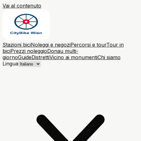
Vai al contenuto
Stazioni bici
Noleggi e negozi
Percorsi e tour
Tour in
bici
Prezzi noleggio
Donau multi-
giorno
Guide
Distretti
Vicino ai monumenti
Chi siamo
Lingua