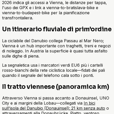
2026 indica gli accessi a Vienna, le distanze per tappa,
l'uso dei GPX e i link a vienna-to-bratislava-bike e
vienna-to-budapest-bike per la pianificazione
transfrontaliera.
Un itinerario fluviale di prim'ordine
La ciclabile del Danubio collega Passau al Mar Nero;
Vienna è un hub importante con traghetti, treni e negozi
di noleggio. In Austria la superficie è quasi tutta asfalto
sulle dighe di piena.
La segnaletica usa i marcatori verdi EU6 più i cartelli
rosso-bianchi della rete ciclistica locale—fidati dei pali
quando il segnale del telefono cala sotto i ponti.
Il tratto viennese (panoramica km)
Attraverso Vienna si passa accanto a Donauinsel, UNO
City e ai margini della Lobau—collegati via
In bici
sull'isola del Danubio (Donauinsel): 21 km senza auto
o
attraversamenti alla Donaubrücke. Piatto, ventoso,