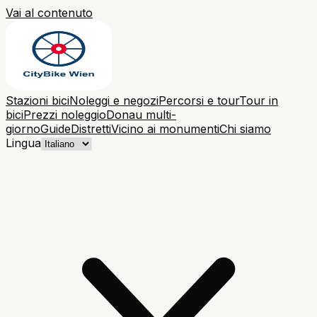
Vai al contenuto
Stazioni bici
Noleggi e negozi
Percorsi e tour
Tour in
bici
Prezzi noleggio
Donau multi-
giorno
Guide
Distretti
Vicino ai monumenti
Chi siamo
Lingua