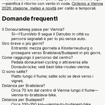
—pianifica il ritorno con vento in coda.
Ciclismo a Vienna
2026: stagione, meteo e novità
per caldo e temporali.
Domande frequenti
Il Donauradweg passa per Vienna?
Sì—l'EuroVelo 6 segue il Danubio in città su
percorsi segnalati e per lo più senza auto.
Giro breve o più giorni?
Entrambi: mezza giornata a Klosterneuburg o
proseguire verso Bratislava/Budapest in più giorni.
Come raggiungo il percorso dal centro?
Pedala donauinsel-cycling o attraversa alla
Donaubrücke; vedi best-bike-routes-vienna.
Ci sono salite?
Piatto lungo il fiume; salite solo se devii verso i
vigneti.
Distanza per Bratislava?
Circa 70 km dal centro di Vienna lungo il fiume—
vienna-to-bratislava-bike.
Distanza per Budapest?
Circa 330–350 km—vienna-to-budapest-bike.