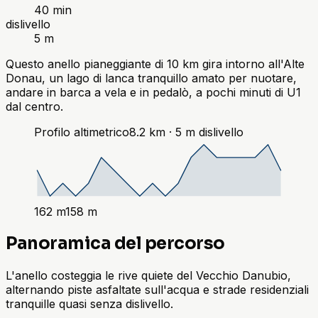
40 min
dislivello
5 m
Questo anello pianeggiante di 10 km gira intorno all'Alte
Donau, un lago di lanca tranquillo amato per nuotare,
andare in barca a vela e in pedalò, a pochi minuti di U1
dal centro.
Profilo altimetrico
8.2
km ·
5
m
dislivello
162
m
158
m
Panoramica del percorso
L'anello costeggia le rive quiete del Vecchio Danubio,
alternando piste asfaltate sull'acqua e strade residenziali
tranquille quasi senza dislivello.