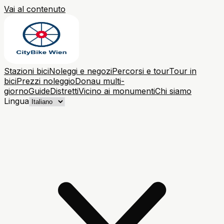
Vai al contenuto
Stazioni bici
Noleggi e negozi
Percorsi e tour
Tour in
bici
Prezzi noleggio
Donau multi-
giorno
Guide
Distretti
Vicino ai monumenti
Chi siamo
Lingua