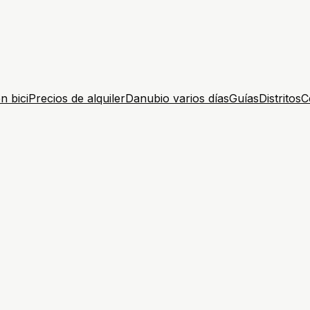
n bici
Precios de alquiler
Danubio varios días
Guías
Distritos
C