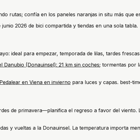
do rutas; confía en los paneles naranjas in situ más que 
junio 2026 de bici compartida y tiendas en una sola tabla.
ayo: ideal para empezar, temporada de lilas, tardes frescas.
del Danubio (Donauinsel): 21 km sin coches
; tormentas por l
Pedalear en Viena en invierno
para luces y capas. best-tim
ardes de primavera—planifica el regreso a favor del viento.
 idas y vueltas a la Donauinsel. La temperatura importa men