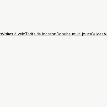
ts
Visites à vélo
Tarifs de location
Danube multi-jours
Guides
A