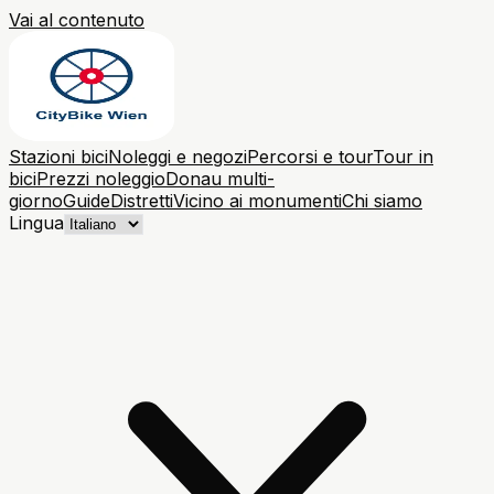
Vai al contenuto
Stazioni bici
Noleggi e negozi
Percorsi e tour
Tour in
bici
Prezzi noleggio
Donau multi-
giorno
Guide
Distretti
Vicino ai monumenti
Chi siamo
Lingua