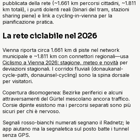
pubblicata della rete (~1.661 km percorsi cittadini, ~1.811
km totali), i punti dolenti reali (binari del tram, stazioni
sharing piene) e link a cycling-in-vienna per la
pianificazione pratica.
La rete ciclabile nel 2026
Vienna riporta circa 1.661 km di piste nel network
municipale e ~1.811 km con connettori regionali—usa
Ciclismo a Vienna 2026: stagione, meteo e novità
per
deviazioni stagionali. I corridoi fluviali (donaukanal-
cycle-path, donauinsel-cycling) sono la spina dorsale
per visitatori.
Copertura disomogenea: Bezirke periferici e alcuni
attraversamenti del Gürtel mescolano ancora traffico.
Corsie dipinte esistono ma i percorsi separati sono più
sicuri per chi è nervoso.
Segnali rosso-bianchi numerati segnano il Radnetz; le
app aiutano ma la segnaletica sul posto batte i tunnel
senza GPS.