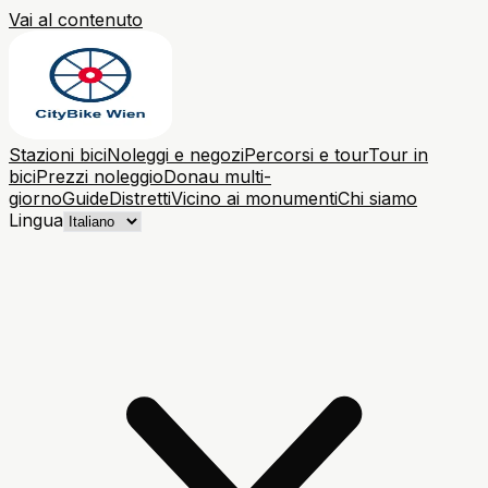
Vai al contenuto
Stazioni bici
Noleggi e negozi
Percorsi e tour
Tour in
bici
Prezzi noleggio
Donau multi-
giorno
Guide
Distretti
Vicino ai monumenti
Chi siamo
Lingua