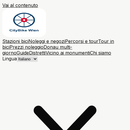
Vai al contenuto
Stazioni bici
Noleggi e negozi
Percorsi e tour
Tour in
bici
Prezzi noleggio
Donau multi-
giorno
Guide
Distretti
Vicino ai monumenti
Chi siamo
Lingua