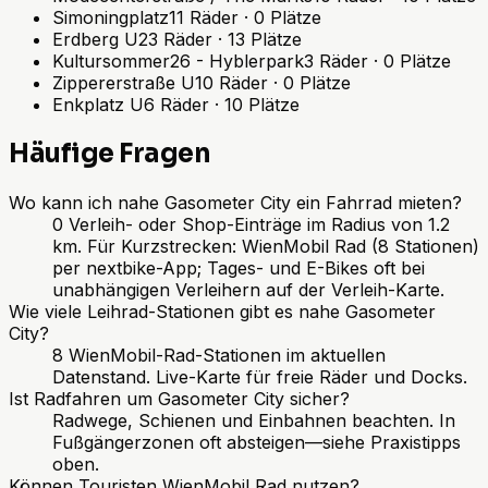
Simoningplatz
11
Räder
·
0
Plätze
Erdberg U
23
Räder
·
13
Plätze
Kultursommer26 - Hyblerpark
3
Räder
·
0
Plätze
Zippererstraße U
10
Räder
·
0
Plätze
Enkplatz U
6
Räder
·
10
Plätze
Häufige Fragen
Wo kann ich nahe Gasometer City ein Fahrrad mieten?
0 Verleih- oder Shop-Einträge im Radius von 1.2
km. Für Kurzstrecken: WienMobil Rad (8 Stationen)
per nextbike-App; Tages- und E-Bikes oft bei
unabhängigen Verleihern auf der Verleih-Karte.
Wie viele Leihrad-Stationen gibt es nahe Gasometer
City?
8 WienMobil-Rad-Stationen im aktuellen
Datenstand. Live-Karte für freie Räder und Docks.
Ist Radfahren um Gasometer City sicher?
Radwege, Schienen und Einbahnen beachten. In
Fußgängerzonen oft absteigen—siehe Praxistipps
oben.
Können Touristen WienMobil Rad nutzen?