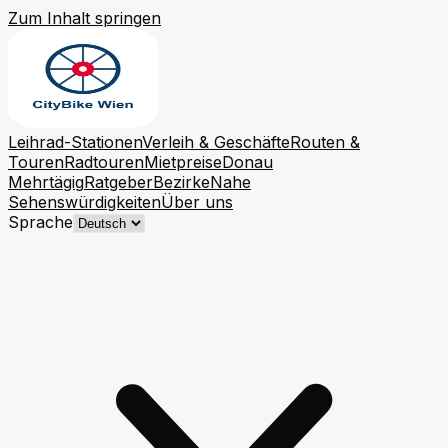
Zum Inhalt springen
Leihrad-Stationen
Verleih & Geschäfte
Routen &
Touren
Radtouren
Mietpreise
Donau
Mehrtägig
Ratgeber
Bezirke
Nahe
Sehenswürdigkeiten
Über uns
Sprache