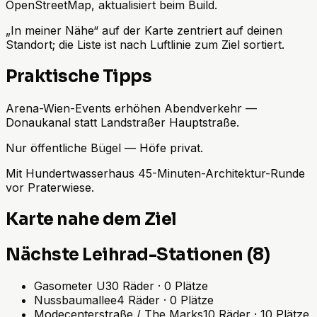
OpenStreetMap, aktualisiert beim Build.
„In meiner Nähe“ auf der Karte zentriert auf deinen
Standort; die Liste ist nach Luftlinie zum Ziel sortiert.
Praktische Tipps
Arena-Wien-Events erhöhen Abendverkehr —
Donaukanal statt Landstraßer Hauptstraße.
Nur öffentliche Bügel — Höfe privat.
Mit Hundertwasserhaus 45-Minuten-Architektur-Runde
vor Praterwiese.
Karte nahe dem Ziel
Nächste Leihrad-Stationen (8)
Gasometer U
30
Räder
·
0
Plätze
Nussbaumallee
4
Räder
·
0
Plätze
Modecenterstraße / The Marks
10
Räder
·
10
Plätze